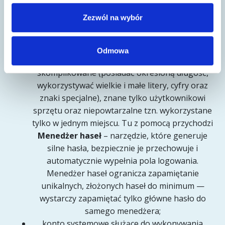
sprzęt powinien posiadać aktywną zaporę
Zezwól na wybór
ogniową (np. Microsoft Defender) oraz
skonfigurowany i opatrzony aktualnymi bazami
danych program antywirusowy;
Odmowa
hasło dostępowe powinno być odpowiednio
skomplikowane (posiadać określoną długość,
wykorzystywać wielkie i małe litery, cyfry oraz
znaki specjalne), znane tylko użytkownikowi
sprzętu oraz niepowtarzalne tzn. wykorzystane
tylko w jednym miejscu. Tu z pomocą przychodzi
Menedżer haseł
– narzędzie, które generuje
silne hasła, bezpiecznie je przechowuje i
automatycznie wypełnia pola logowania.
Menedżer haseł ogranicza zapamiętanie
unikalnych, złożonych haseł do minimum —
wystarczy zapamiętać tylko główne hasło do
samego menedżera;
konto systemowe służące do wykonywania