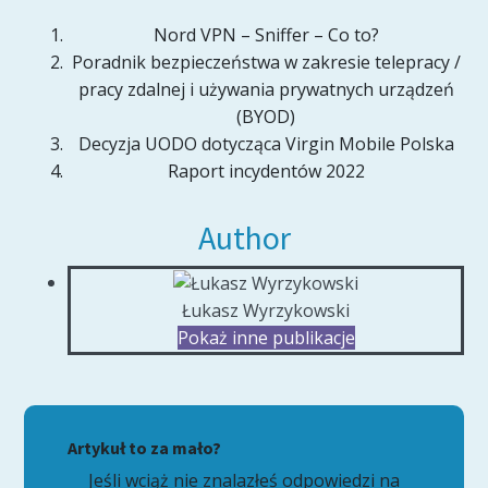
Nord VPN – Sniffer – Co to?
Poradnik bezpieczeństwa w zakresie telepracy /
pracy zdalnej i używania prywatnych urządzeń
(BYOD)
Decyzja UODO dotycząca Virgin Mobile Polska
Raport incydentów 2022
Author
Łukasz Wyrzykowski
Pokaż inne publikacje
Artykuł to za mało?
Jeśli wciąż nie znalazłeś odpowiedzi na