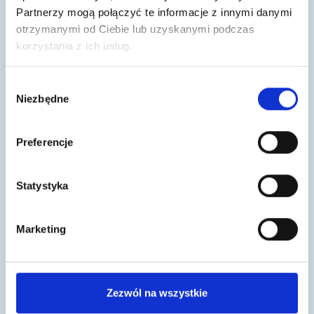
systemy operacyjne oraz informatyczne
Partnerzy mogą połączyć te informacje z innymi danymi
wykorzystywane na prywatnym sprzęcie
otrzymanymi od Ciebie lub uzyskanymi podczas
powinny być cały czas wspierane przez
korzystania z ich usług.
producenta; niedopuszczalne zatem będzie
wykorzystywanie do pracy systemu
Wybór
Niezbędne
operacyjnego Windows 8.1, dla którego
zgody
wsparcie zostało zakończone 10 stycznia 2023 r.;
zawsze należy pracować na zaktualizowanym
Preferencje
oprogramowaniu, w szczególności jeśli chodzi o
system operacyjny oraz oprogramowanie
Statystyka
antywirusowe – takie aktualizacje prócz
poprawy funkcjonalności systemu zawierają
bardzo często wszelkiego rodzaju usprawnienia
Marketing
bezpieczeństwa czy też łatki mające na celu
usunięcie luk, które pozwolą osobie
nieuprawnionej na przejście przez
zabezpieczenia i nieautoryzowany dostęp do
Zezwól na wszystkie
danych;