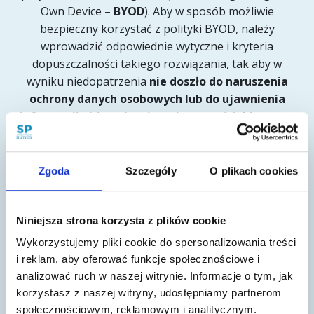
Own Device –
BYOD
). Aby w sposób możliwie
bezpieczny korzystać z polityki BYOD, należy
wprowadzić odpowiednie wytyczne i kryteria
dopuszczalności takiego rozwiązania, tak aby w
wyniku niedopatrzenia
nie doszło do naruszenia
ochrony danych osobowych lub do ujawnienia
informacji objętych tajemnicą przedsiębiorstwa
.
Warto zwrócić uwagę na pojawiające się dodatkowe
wytyczne, choćby Poradnik bezpieczeństwa w
zakresie telepracy / pracy zdalnej i używania
Zgoda
Szczegóły
O plikach cookies
2
prywatnych urządzeń (BYOD).
Zawiera on zalecenia
dotyczące zabezpieczania urządzeń BYOD
wykorzystywanych do telepracy i zdalnego dostępu,
Niniejsza strona korzysta z plików cookie
jak również tych, które są bezpośrednio podłączane
Wykorzystujemy pliki cookie do spersonalizowania treści
do sieci organizacji. Poniżej wskazano kilka
i reklam, aby oferować funkcje społecznościowe i
przykładowych wymagań minimalnych, jakie powinien
analizować ruch w naszej witrynie. Informacje o tym, jak
spełnić sprzęt prywatny wykorzystywany do użytku
korzystasz z naszej witryny, udostępniamy partnerom
służbowego
społecznościowym, reklamowym i analitycznym.