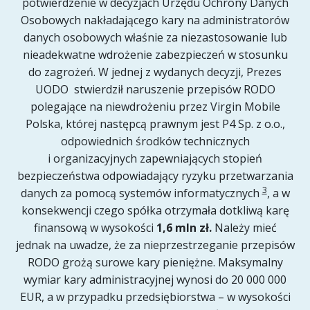
potwierdzenie w decyzjach Urzędu Ochrony Danych
Osobowych nakładającego kary na administratorów
danych osobowych właśnie za niezastosowanie lub
nieadekwatne wdrożenie zabezpieczeń w stosunku
do zagrożeń. W jednej z wydanych decyzji, Prezes
UODO stwierdził naruszenie przepisów RODO
polegające na niewdrożeniu przez Virgin Mobile
Polska, której następcą prawnym jest P4 Sp. z o.o.,
odpowiednich środków technicznych
i organizacyjnych zapewniających stopień
bezpieczeństwa odpowiadający ryzyku przetwarzania
3
danych za pomocą systemów informatycznych
, a w
konsekwencji czego spółka otrzymała dotkliwą karę
finansową w wysokości
1,6 mln zł.
Należy mieć
jednak na uwadze, że za nieprzestrzeganie przepisów
RODO grożą surowe kary pieniężne. Maksymalny
wymiar kary administracyjnej wynosi do 20 000 000
EUR, a w przypadku przedsiębiorstwa – w wysokości