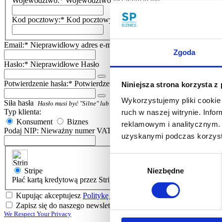
Województwo:*
Województwo jest wymagane
Kod pocztowy:*
Kod pocztowy jest wymagane
Email:*
Nieprawidłowy adres e-mail
Zgoda
Hasło:*
Nieprawidłowe Hasło
Potwierdzenie hasła:*
Potwierdzenie hasła nie zgadza się
Niniejsza strona korzysta z
Wykorzystujemy pliki cookie 
Siła hasła
Hasło musi być "Silne" lub silniejsze
Typ klienta:
ruch w naszej witrynie. Inf
Konsument
Biznes
reklamowym i analitycznym. 
Podaj NIP:
Nieważny numer VAT
uzyskanymi podczas korzysta
Wybór
Niezbędne
Stripe
zgody
Płać kartą kredytową przez Stripe Checkout
Kupując akceptujesz
Politykę prywatności
platformy
Zapisz się do naszego newslettera
We Respect Your Privacy