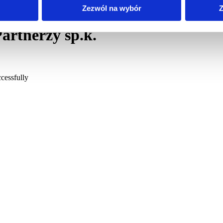
Zezwól na wybór
Z
ć powyższe błędy
Partnerzy sp.k.
cessfully