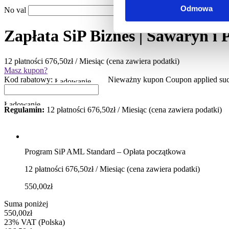
Odmowa
No val
Proszę poprawi
Zapłata SiP Biznes | Sawaryn i 
12 płatności 676,50zł / Miesiąc (cena zawiera podatki)
Masz kupon?
Kod rabatowy:
Nieważny kupon
Coupon applied suc
Regulamin:
12 płatności 676,50zł / Miesiąc (cena zawiera podatki)
Program SiP AML Standard – Opłata początkowa
12 płatności 676,50zł / Miesiąc (cena zawiera podatki)
550,00zł
Suma poniżej
550,00zł
23% VAT (Polska)