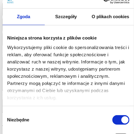
Kraj:*
Zgoda
Szczegóły
O plikach cookies
Województwo:*
Niniejsza strona korzysta z plików cookie
Kod pocztowy:*
Wykorzystujemy pliki cookie do spersonalizowania treści i
Email:*
Nieprawidłowy adres e-mail
reklam, aby oferować funkcje społecznościowe i
analizować ruch w naszej witrynie. Informacje o tym, jak
korzystasz z naszej witryny, udostępniamy partnerom
Hasło:*
Nieprawidłowe Hasło
społecznościowym, reklamowym i analitycznym.
Partnerzy mogą połączyć te informacje z innymi danymi
otrzymanymi od Ciebie lub uzyskanymi podczas
Potwierdzenie hasła:*
Potwierdzenie hasła nie zgadza się
korzystania z ich usług.
Wybór
Siła hasła
Hasło musi być "Silne" lub silniejsze
Niezbędne
zgody
Typ klienta:
Konsument