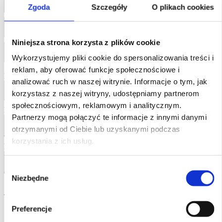
Zgoda
Szczegóły
O plikach cookies
Województwo:*
Niniejsza strona korzysta z plików cookie
Kod pocztowy:*
Wykorzystujemy pliki cookie do spersonalizowania treści i
reklam, aby oferować funkcje społecznościowe i
Email:*
Nieprawidłowy adres e-mail
analizować ruch w naszej witrynie. Informacje o tym, jak
korzystasz z naszej witryny, udostępniamy partnerom
społecznościowym, reklamowym i analitycznym.
Hasło:*
Nieprawidłowe Hasło
Partnerzy mogą połączyć te informacje z innymi danymi
otrzymanymi od Ciebie lub uzyskanymi podczas
korzystania z ich usług.
Potwierdzenie hasła:*
Potwierdzenie hasła nie zgadza się
Wybór
Niezbędne
zgody
Siła hasła
Hasło musi być "Silne" lub silniejsze
Typ klienta:
Konsument
Preferencje
Biznes