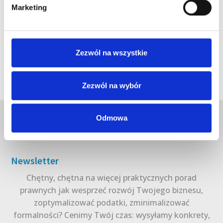
Marketing
Zezwól na wszystkie
Zezwól na wybór
Odmowa
Newsletter
Chętny, chętna na więcej praktycznych porad
prawnych jak wesprzeć rozwój Twojego biznesu,
zoptymalizować podatki, zminimalizować
formalności? Cenimy Twój czas: wysyłamy konkrety,