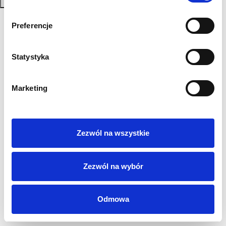
Zapisz się
Polityka Prywatności
Preferencje
Regulamin
AML
Statystyka
Sygnaliści
RODO
Login
Marketing
Kontakt
Zezwól na wszystkie
Zezwól na wybór
Odmowa