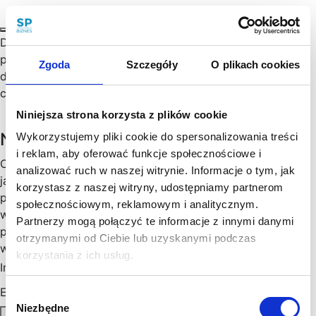
Dyrektywa cyfrowa wprowadza do polskiego porządku
prawnego nową definicję – usługi cyfrowej. Dzięki temu
Zgoda
Szczegóły
O plikach cookies
dokonano rozróżnienia treści cyfrowych od usług
cyfrowych.…
Niniejsza strona korzysta z plików cookie
Newsletter
Wykorzystujemy pliki cookie do spersonalizowania treści
i reklam, aby oferować funkcje społecznościowe i
Chętny, chętna na więcej praktycznych porad prawnych
analizować ruch w naszej witrynie. Informacje o tym, jak
jak wesprzeć rozwój Twojego biznesu, zoptymalizować
korzystasz z naszej witryny, udostępniamy partnerom
podatki, zminimalizować formalności? Cenimy Twój czas:
społecznościowym, reklamowym i analitycznym.
wysyłamy konkrety, rzetelne informacje sprawdzone w
Partnerzy mogą połączyć te informacje z innymi danymi
praktyce i ważne aktualizacje w prawie, które mogą mieć
otrzymanymi od Ciebie lub uzyskanymi podczas
wpływ na Twoj biznes. Skorzystaj!
korzystania z ich usług.
Imię
*
Email
*
Wybór
Niezbędne
zgody