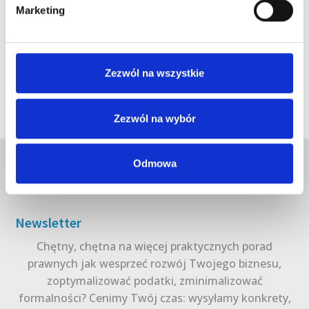
Marketing
Zezwól na wszystkie
Zezwól na wybór
Odmowa
Newsletter
Chętny, chętna na więcej praktycznych porad
prawnych jak wesprzeć rozwój Twojego biznesu,
zoptymalizować podatki, zminimalizować
formalności? Cenimy Twój czas: wysyłamy konkrety,