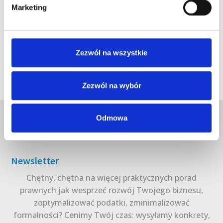
Marketing
Zezwól na wszystkie
Zezwól na wybór
Odmowa
Newsletter
Chętny, chętna na więcej praktycznych porad
prawnych jak wesprzeć rozwój Twojego biznesu,
zoptymalizować podatki, zminimalizować
formalności? Cenimy Twój czas: wysyłamy konkrety,