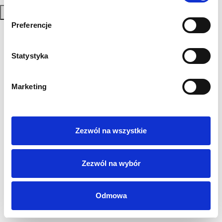
Zapisz się
Preferencje
Polityka Prywatności
Regulamin
Statystyka
AML
Sygnaliści
RODO
Marketing
Login
Kontakt
Zezwól na wszystkie
Zezwól na wybór
Odmowa