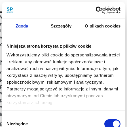
When deciding to hire a foreigner, it is worth bearing in
mind the obligations of the employer that should be
Zgoda
Szczegóły
O plikach cookies
fulfilled so that such cooperation proceeds in accordance
with the law and does not give rise to negative
consequences.…
Niniejsza strona korzysta z plików cookie
Wykorzystujemy pliki cookie do spersonalizowania treści
Newsletter
i reklam, aby oferować funkcje społecznościowe i
analizować ruch w naszej witrynie. Informacje o tym, jak
Chętny, chętna na więcej praktycznych porad prawnych
korzystasz z naszej witryny, udostępniamy partnerom
jak wesprzeć rozwój Twojego biznesu, zoptymalizować
społecznościowym, reklamowym i analitycznym.
podatki, zminimalizować formalności? Cenimy Twój czas:
Partnerzy mogą połączyć te informacje z innymi danymi
wysyłamy konkrety, rzetelne informacje sprawdzone w
otrzymanymi od Ciebie lub uzyskanymi podczas
praktyce i ważne aktualizacje w prawie, które mogą mieć
korzystania z ich usług.
wpływ na Twoj biznes. Skorzystaj!
Imię
*
Wybór
Niezbędne
Email
*
zgody