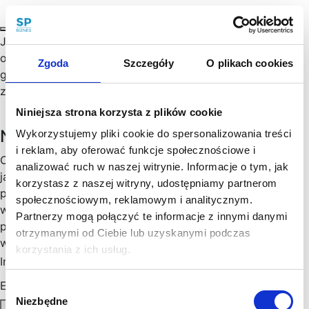
Jak założyć Spółkę z o.o.? Kiedy spółka z ograniczoną
odpowiedzialnością może rozpocząć działalność
Zgoda
Szczegóły
O plikach cookies
gospodarczą? Kto reprezentuje spółkę z o.o. i odpowiada
za zobowiązania spółki?…
Niniejsza strona korzysta z plików cookie
Newsletter
Wykorzystujemy pliki cookie do spersonalizowania treści
i reklam, aby oferować funkcje społecznościowe i
Chętny, chętna na więcej praktycznych porad prawnych
analizować ruch w naszej witrynie. Informacje o tym, jak
jak wesprzeć rozwój Twojego biznesu, zoptymalizować
korzystasz z naszej witryny, udostępniamy partnerom
podatki, zminimalizować formalności? Cenimy Twój czas:
społecznościowym, reklamowym i analitycznym.
wysyłamy konkrety, rzetelne informacje sprawdzone w
Partnerzy mogą połączyć te informacje z innymi danymi
praktyce i ważne aktualizacje w prawie, które mogą mieć
otrzymanymi od Ciebie lub uzyskanymi podczas
wpływ na Twoj biznes. Skorzystaj!
korzystania z ich usług.
Imię
*
Email
*
Wybór
Niezbędne
zgody