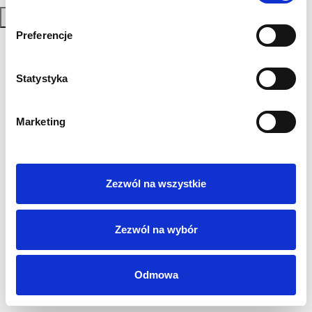
Zapisz się
Preferencje
Polityka Prywatności
Regulamin
Statystyka
AML
Sygnaliści
RODO
Marketing
Login
Kontakt
Zezwól na wszystkie
Zezwól na wybór
Odmowa