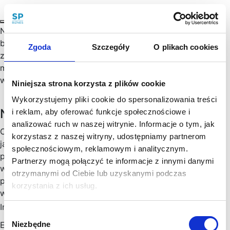
Nie da się ukryć, że w ostatnich kilku latach to właśnie
branża IT rozwinęła się najbardziej ze wszystkich. Nie ma
Zgoda
Szczegóły
O plikach cookies
zatem nic dziwnego w tym, że coraz większa liczba
młodych osób wybiera podążanie ścieżką kariery w tej
właśnie branży.…
Niniejsza strona korzysta z plików cookie
Wykorzystujemy pliki cookie do spersonalizowania treści
Newsletter
i reklam, aby oferować funkcje społecznościowe i
analizować ruch w naszej witrynie. Informacje o tym, jak
Chętny, chętna na więcej praktycznych porad prawnych
korzystasz z naszej witryny, udostępniamy partnerom
jak wesprzeć rozwój Twojego biznesu, zoptymalizować
społecznościowym, reklamowym i analitycznym.
podatki, zminimalizować formalności? Cenimy Twój czas:
Partnerzy mogą połączyć te informacje z innymi danymi
wysyłamy konkrety, rzetelne informacje sprawdzone w
otrzymanymi od Ciebie lub uzyskanymi podczas
praktyce i ważne aktualizacje w prawie, które mogą mieć
korzystania z ich usług.
wpływ na Twoj biznes. Skorzystaj!
Imię
*
Wybór
Niezbędne
Email
*
zgody