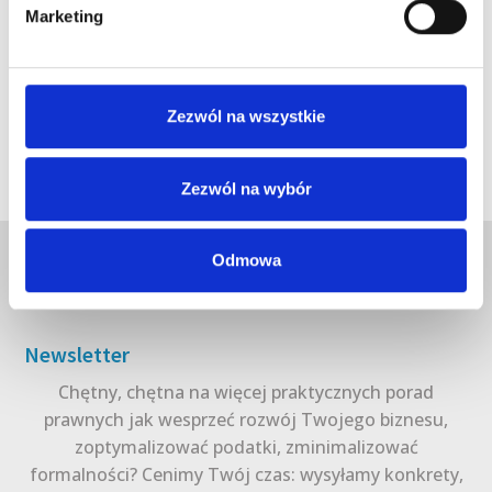
Marketing
Zezwól na wszystkie
Zezwól na wybór
Odmowa
Newsletter
Chętny, chętna na więcej praktycznych porad
prawnych jak wesprzeć rozwój Twojego biznesu,
zoptymalizować podatki, zminimalizować
formalności? Cenimy Twój czas: wysyłamy konkrety,