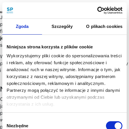
Jeżeli prowadzisz firmę zobowiązaną do stosowania
przepisów o przeciwdziałaniu praniu pieniędzy i
Zgoda
Szczegóły
O plikach cookies
finansowaniu terroryzmu (AML), to procedura KYC jest
jednym z ważniejszych obowiązków
, jakie musisz
spełniać w ramach AML.…
Niniejsza strona korzysta z plików cookie
Wykorzystujemy pliki cookie do spersonalizowania treści
W dniu 31 października 2021 r. weszły w życie nowe
i reklam, aby oferować funkcje społecznościowe i
przepisy mające na celu przeciwdziałanie praniu pieniędzy
analizować ruch w naszej witrynie. Informacje o tym, jak
i finansowaniu terroryzmu – w skrócie AML.…
korzystasz z naszej witryny, udostępniamy partnerom
społecznościowym, reklamowym i analitycznym.
Newsletter
Partnerzy mogą połączyć te informacje z innymi danymi
otrzymanymi od Ciebie lub uzyskanymi podczas
Chętny, chętna na więcej praktycznych porad prawnych
korzystania z ich usług.
jak wesprzeć rozwój Twojego biznesu, zoptymalizować
podatki, zminimalizować formalności? Cenimy Twój czas:
wysyłamy konkrety, rzetelne informacje sprawdzone w
Wybór
Niezbędne
praktyce i ważne aktualizacje w prawie, które mogą mieć
zgody