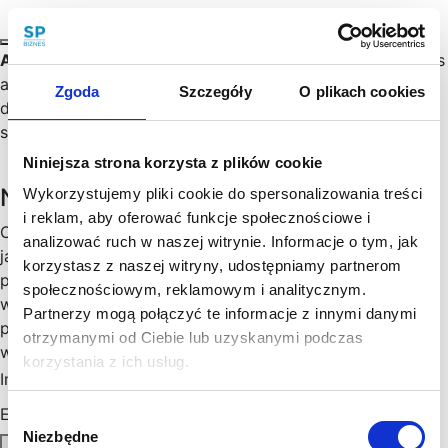
Artificial Intelligence
(English: Artificial Intelligence, “AI”) is
an extremely broad topic. It is increasingly being widely
Zgoda
Szczegóły
O plikach cookies
discussed in the scientific, journalistic and political
spheres.…
Niniejsza strona korzysta z plików cookie
Newsletter
Wykorzystujemy pliki cookie do spersonalizowania treści
i reklam, aby oferować funkcje społecznościowe i
Chętny, chętna na więcej praktycznych porad prawnych
analizować ruch w naszej witrynie. Informacje o tym, jak
jak wesprzeć rozwój Twojego biznesu, zoptymalizować
korzystasz z naszej witryny, udostępniamy partnerom
podatki, zminimalizować formalności? Cenimy Twój czas:
społecznościowym, reklamowym i analitycznym.
wysyłamy konkrety, rzetelne informacje sprawdzone w
Partnerzy mogą połączyć te informacje z innymi danymi
praktyce i ważne aktualizacje w prawie, które mogą mieć
otrzymanymi od Ciebie lub uzyskanymi podczas
wpływ na Twoj biznes. Skorzystaj!
korzystania z ich usług.
Imię
*
Email
*
Wybór
Niezbędne
zgody