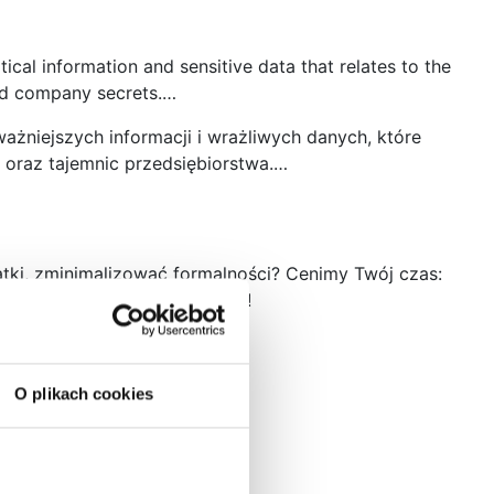
tical information and sensitive data that relates to the
and company secrets.…
ażniejszych informacji i wrażliwych danych, które
h oraz tajemnic przedsiębiorstwa.…
tki, zminimalizować formalności? Cenimy Twój czas:
w na Twoj biznes. Skorzystaj!
O plikach cookies