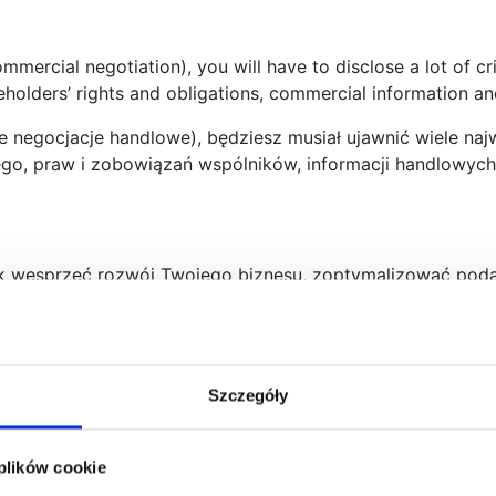
mercial negotiation), you will have to disclose a lot of cri
reholders’ rights and obligations, commercial information 
 negocjacje handlowe), będziesz musiał ujawnić wiele najw
jnego, praw i zobowiązań wspólników, informacji handlowyc
ak wesprzeć rozwój Twojego biznesu, zoptymalizować poda
tyce i ważne aktualizacje w prawie, które mogą mieć wpły
Szczegóły
 plików cookie