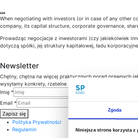
When negotiating with investors (or in case of any other com
company, its capital structure, corporate governance, sha
Prowadząc negocjacje z inwestorami (czy jakiekolwiek inne
dotyczą spółki, jej struktury kapitałowej, ładu korporacy
Newsletter
Chętny, chętna na więcej praktycznych porad prawnych j
wysyłamy konkrety, rzetelne informacje sprawdzone w prak
Imię
*
Email
*
Zgoda
Zapisz się
Polityka Prywatności
Regulamin
Niniejsza strona korzysta z