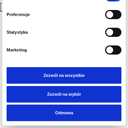
Zapisz się
Preferencje
Polityka Prywatności
Regulamin
Statystyka
AML
Sygnaliści
RODO
Marketing
Login
Kontakt
Zezwól na wszystkie
Zezwól na wybór
Odmowa