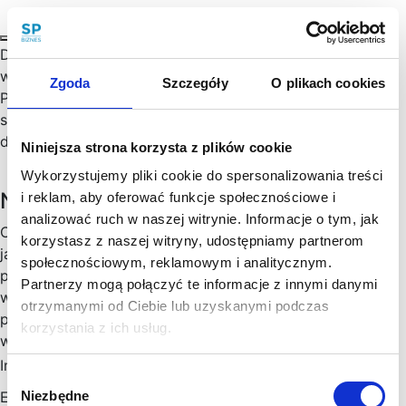
Doprowadzenie do ugody między zwaśnionymi stronami
wymaga sporych umiejętności, wiedzy i cierpliwości.
Zgoda
Szczegóły
O plikach cookies
Przygotowanie rozwiązania satysfakcjonującego obie
strony jest czasochłonne, a w negocjacjach często
dominują negatywne emocje.…
Niniejsza strona korzysta z plików cookie
Wykorzystujemy pliki cookie do spersonalizowania treści
Newsletter
i reklam, aby oferować funkcje społecznościowe i
analizować ruch w naszej witrynie. Informacje o tym, jak
Chętny, chętna na więcej praktycznych porad prawnych
korzystasz z naszej witryny, udostępniamy partnerom
jak wesprzeć rozwój Twojego biznesu, zoptymalizować
społecznościowym, reklamowym i analitycznym.
podatki, zminimalizować formalności? Cenimy Twój czas:
Partnerzy mogą połączyć te informacje z innymi danymi
wysyłamy konkrety, rzetelne informacje sprawdzone w
otrzymanymi od Ciebie lub uzyskanymi podczas
praktyce i ważne aktualizacje w prawie, które mogą mieć
korzystania z ich usług.
wpływ na Twoj biznes. Skorzystaj!
Imię
*
Wybór
Niezbędne
Email
*
zgody