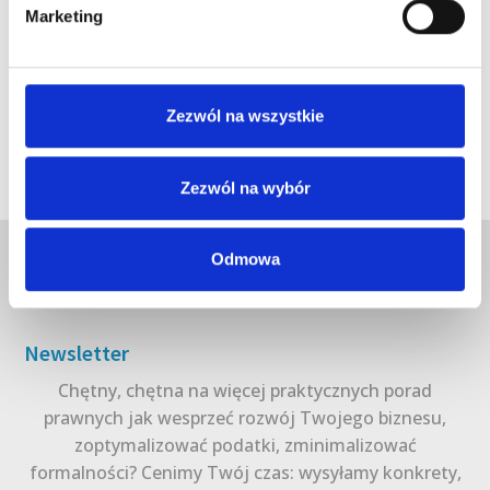
Marketing
Zezwól na wszystkie
Zezwól na wybór
Odmowa
Newsletter
Chętny, chętna na więcej praktycznych porad
prawnych jak wesprzeć rozwój Twojego biznesu,
zoptymalizować podatki, zminimalizować
formalności? Cenimy Twój czas: wysyłamy konkrety,