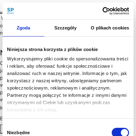
W związku ze zmianami w Kodeksie pracy, które zaczną
obowiązywać od 7 kwietnia 2023 r. pisaliśmy już w
Zgoda
Szczegóły
O plikach cookies
naszych poprzednich publikacjach m.…
Niniejsza strona korzysta z plików cookie
Newsletter
Wykorzystujemy pliki cookie do spersonalizowania treści
Chętny, chętna na więcej praktycznych porad prawnych
i reklam, aby oferować funkcje społecznościowe i
jak wesprzeć rozwój Twojego biznesu, zoptymalizować
analizować ruch w naszej witrynie. Informacje o tym, jak
podatki, zminimalizować formalności? Cenimy Twój czas:
korzystasz z naszej witryny, udostępniamy partnerom
wysyłamy konkrety, rzetelne informacje sprawdzone w
społecznościowym, reklamowym i analitycznym.
praktyce i ważne aktualizacje w prawie, które mogą mieć
Partnerzy mogą połączyć te informacje z innymi danymi
wpływ na Twoj biznes. Skorzystaj!
otrzymanymi od Ciebie lub uzyskanymi podczas
Imię
*
korzystania z ich usług.
Email
*
Wybór
Zapisz się
Niezbędne
zgody