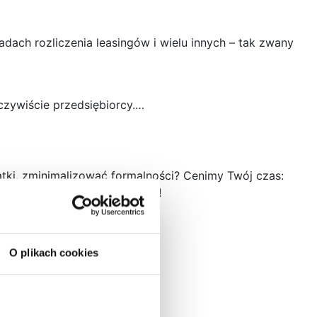
dach rozliczenia leasingów i wielu innych – tak zwany
czywiście przedsiębiorcy.…
tki, zminimalizować formalności? Cenimy Twój czas:
w na Twoj biznes. Skorzystaj!
O plikach cookies