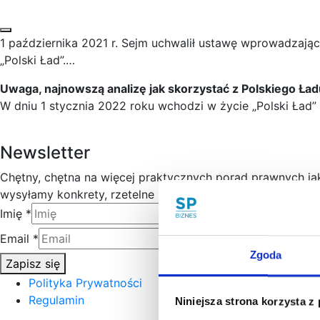
1 października 2021 r. Sejm uchwalił ustawę wprowadzając
„Polski Ład”.…
Uwaga, najnowszą analizę jak skorzystać z Polskiego Ład
W dniu 1 stycznia 2022 roku wchodzi w życie „Polski Ład”
Newsletter
Chętny, chętna na więcej praktycznych porad prawnych j
wysyłamy konkrety, rzetelne informacje sprawdzone w prak
Imię
*
Email
*
Zgoda
Zapisz się
Polityka Prywatności
Regulamin
Niniejsza strona korzysta z