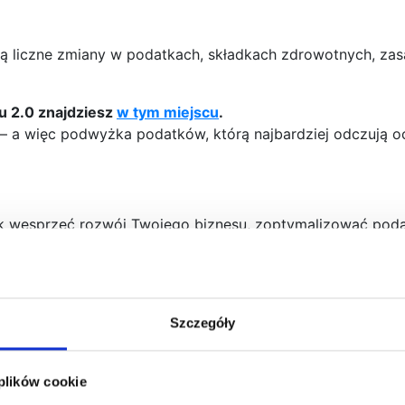
ą liczne zmiany w podatkach, składkach zdrowotnych, zasa
u 2.0 znajdziesz
w tym miejscu
.
 – a więc podwyżka podatków, którą najbardziej odczują o
ak wesprzeć rozwój Twojego biznesu, zoptymalizować poda
tyce i ważne aktualizacje w prawie, które mogą mieć wpły
Szczegóły
 plików cookie