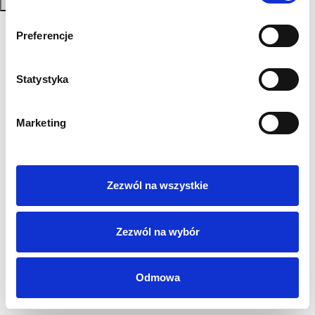
Zapisz się
Polityka Prywatności
Preferencje
Regulamin
AML
Statystyka
Sygnaliści
RODO
Login
Marketing
Kontakt
Zezwól na wszystkie
Zezwól na wybór
Odmowa