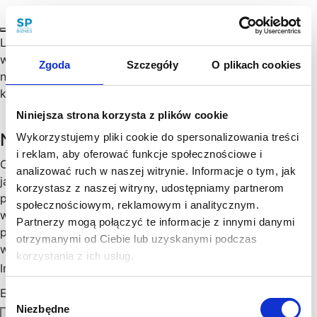
Lada dzień
Black Friday
–
wi
elki
e święto promocji i
wyprzedaży. Dzień w którym sprzedawcy pr
ześcigają się
Zgoda
Szczegóły
O plikach cookies
na obniżki cen, a klienci rzucają na zakupy z nadzieją na
k
upno wymarzonej rzeczy za pół ceny.
…
Niniejsza strona korzysta z plików cookie
Newsletter
Wykorzystujemy pliki cookie do spersonalizowania treści
i reklam, aby oferować funkcje społecznościowe i
Chętny, chętna na więcej praktycznych porad prawnych
analizować ruch w naszej witrynie. Informacje o tym, jak
jak wesprzeć rozwój Twojego biznesu, zoptymalizować
korzystasz z naszej witryny, udostępniamy partnerom
podatki, zminimalizować formalności? Cenimy Twój czas:
społecznościowym, reklamowym i analitycznym.
wysyłamy konkrety, rzetelne informacje sprawdzone w
Partnerzy mogą połączyć te informacje z innymi danymi
praktyce i ważne aktualizacje w prawie, które mogą mieć
otrzymanymi od Ciebie lub uzyskanymi podczas
wpływ na Twoj biznes. Skorzystaj!
korzystania z ich usług.
Imię
*
Email
*
Wybór
Niezbędne
zgody