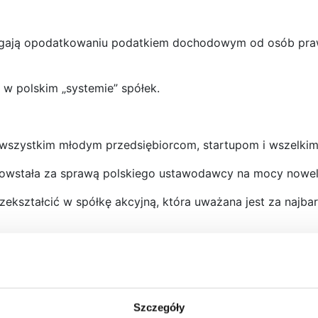
dlegają opodatkowaniu podatkiem dochodowym od osób pr
 w polskim „systemie” spółek.
 wszystkim młodym przedsiębiorcom, startupom i wszelki
 powstała za sprawą polskiego ustawodawcy na mocy noweli
przekształcić w spółkę akcyjną, która uważana jest za naj
pory spółek kapitałowych to brak kapitału zakładowego – 
a prawna prowadzenia działalności. Jej zadaniem jest pobu
a czy też istotne jest łatwe obracanie akcjami.…
Szczegóły