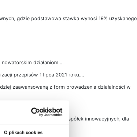
awnych, gdzie podstawowa stawka wynosi 19% uzyskanego
m nowatorskim działaniom.…
zacji przepisów 1 lipca 2021 roku.…
bardziej zaawansowaną z form prowadzenia działalności w
zamiast niego w P.S.A.…
dzenie działania startupów i spółek innowacyjnych, dla
O plikach cookies