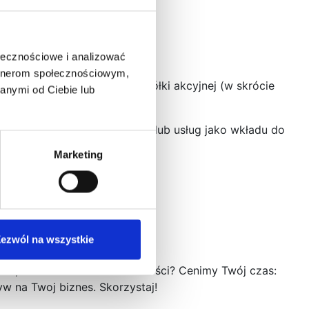
’ach.
skich startupów.…
ołecznościowe i analizować
artnerom społecznościowym,
ci gospodarczej – prostej spółki akcyjnej (w skrócie
anymi od Ciebie lub
niesienia świadczenia pracy lub usług jako wkładu do
Marketing
ezwól na wszystkie
tki, zminimalizować formalności? Cenimy Twój czas:
w na Twoj biznes. Skorzystaj!