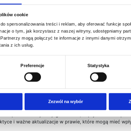
i Akcyjnej zostało przewidziane głównie z myślą o startup
óre mocno komplikowały życie założycieli i inwestorów pol
 plików cookie
do spersonalizowania treści i reklam, aby oferować funkcje sp
ormacje o tym, jak korzystasz z naszej witryny, udostępniamy p
ieznanej dotychczas w Polsce formy prowadzenia działalnoś
Partnerzy mogą połączyć te informacje z innymi danymi otrzym
nia z ich usług.
em o nowatorskim rozwiązaniu polegającym na możliwości w
Preferencje
Statystyka
ółkę akcyjną
.
 kluczowa dla jej funkcjonowania jest jej
umowa
.…
Zezwól na wybór
Z
ak wesprzeć rozwój Twojego biznesu, zoptymalizować poda
tyce i ważne aktualizacje w prawie, które mogą mieć wpły