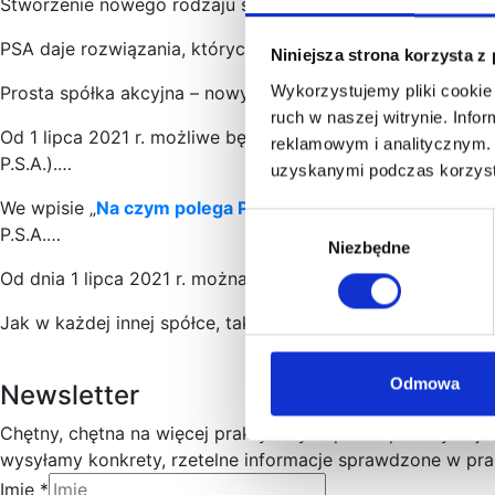
Stworzenie nowego rodzaju spółek w postaci Prostej Spółk
PSA daje rozwiązania, których do tej pory brakowało i kt
Niniejsza strona korzysta z
Wykorzystujemy pliki cookie 
Prosta spółka akcyjna – nowy rodzaj spółki.
ruch w naszej witrynie. Inf
Od 1 lipca 2021 r. możliwe będzie skorzystanie z nowej, n
reklamowym i analitycznym. 
P.S.A.).…
uzyskanymi podczas korzysta
We wpisie „
Na czym polega Prosta Spółka Akcyjna
” pisał
Wybór
P.S.A.…
Niezbędne
zgody
Od dnia 1 lipca 2021 r. można w Polsce zakładać
prostą sp
Jak w każdej innej spółce, także w prostej spółce akcyjnej
Odmowa
Newsletter
Chętny, chętna na więcej praktycznych porad prawnych j
wysyłamy konkrety, rzetelne informacje sprawdzone w prak
Imię
*