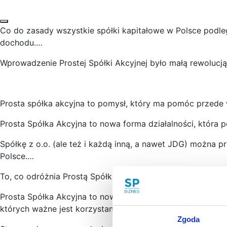
Co do zasady wszystkie spółki kapitałowe w Polsce po
dochodu.…
Wprowadzenie Prostej Spółki Akcyjnej było małą rewolucją
Prosta spółka akcyjna to pomysł, który ma pomóc przede
Prosta Spółka Akcyjna to nowa forma działalności, która
Spółkę z o.o. (ale też i każdą inną, a nawet JDG) można 
Polsce.…
To, co odróżnia Prostą Spółkę Akcyjną od znanych do tej 
Prosta Spółka Akcyjna to nowa – bardzo atrakcyjna – form
których ważne jest korzystanie z zewnętrznego finansowani
Zgoda