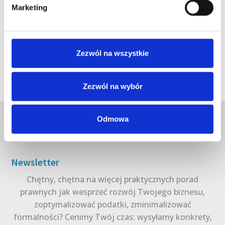
Marketing
Zezwól na wszystkie
Zezwól na wybór
Odmowa
Newsletter
Chętny, chętna na więcej praktycznych porad
prawnych jak wesprzeć rozwój Twojego biznesu,
zoptymalizować podatki, zminimalizować
formalności? Cenimy Twój czas: wysyłamy konkrety,