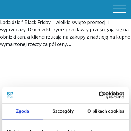
Lada dzień
Black Friday
–
wi
elki
e święto promocji i
wyprzedaży. Dzień w którym sprzedawcy pr
ześcigają się na
obniżki cen, a klienci rzucają na zakupy z nadzieją na k
upno
wymarzonej rzeczy za pół ceny.
…
Zgoda
Szczegóły
O plikach cookies