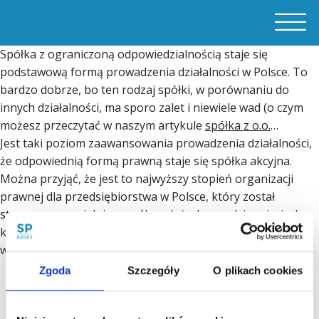
Spółka z ograniczoną odpowiedzialnością staje się
podstawową formą prowadzenia działalności w Polsce. To
bardzo dobrze, bo ten rodzaj spółki, w porównaniu do
innych działalności, ma sporo zalet i niewiele wad (o czym
możesz przeczytać w naszym artykule
spółka z o.o.
…
Jest taki poziom zaawansowania prowadzenia działalności,
że odpowiednią formą prawną staje się spółka akcyjna.
Można przyjąć, że jest to najwyższy stopień organizacji
prawnej dla przedsiębiorstwa w Polsce, który został
stworzony specjalnie z myślą o dużych przedsięwzięciach,
które wymagają sporego finansowania i wiążą się z
wysokim ryzykiem.…
Zgoda
Szczegóły
O plikach cookies