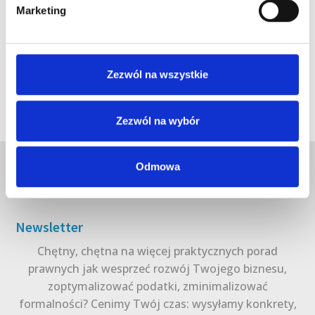
Marketing
Zezwól na wszystkie
Zezwól na wybór
Odmowa
Newsletter
Chętny, chętna na więcej praktycznych porad
prawnych jak wesprzeć rozwój Twojego biznesu,
zoptymalizować podatki, zminimalizować
formalności? Cenimy Twój czas: wysyłamy konkrety,