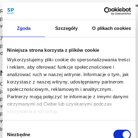
Rok 2023 to bez wątpienia czas wielu zmian w Kodeksie
pracy. Ustawodawca zdecydował się przede wszystkim
wprowadzić na stałe do Kodeksu pracy przepisy dot.…
Zgoda
Szczegóły
O plikach cookies
7 kwietnia 2023 r. wejdzie w życie nowelizacja Kodeksu
pracy, która wprowadzi sporo istotnych zmian zarówno
Niniejsza strona korzysta z plików cookie
dla pracowników, jak i dla pracodawców.…
Wykorzystujemy pliki cookie do spersonalizowania treści
i reklam, aby oferować funkcje społecznościowe i
Newsletter
analizować ruch w naszej witrynie. Informacje o tym, jak
korzystasz z naszej witryny, udostępniamy partnerom
Chętny, chętna na więcej praktycznych porad prawnych
społecznościowym, reklamowym i analitycznym.
jak wesprzeć rozwój Twojego biznesu, zoptymalizować
Partnerzy mogą połączyć te informacje z innymi danymi
podatki, zminimalizować formalności? Cenimy Twój czas:
otrzymanymi od Ciebie lub uzyskanymi podczas
wysyłamy konkrety, rzetelne informacje sprawdzone w
korzystania z ich usług.
praktyce i ważne aktualizacje w prawie, które mogą mieć
wpływ na Twoj biznes. Skorzystaj!
Wybór
Imię
*
Niezbędne
zgody