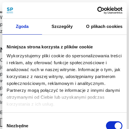
W styczniu 2023 r. Sejm uchwalił zmiany w kodeksie
pracy, co oznacza, że nowe przepisy regulujące pracę
Zgoda
Szczegóły
O plikach cookies
zdalną wejdą w życie z dniem 7 kwietnia 2023 r.…
Niniejsza strona korzysta z plików cookie
Newsletter
Wykorzystujemy pliki cookie do spersonalizowania treści
Chętny, chętna na więcej praktycznych porad prawnych
i reklam, aby oferować funkcje społecznościowe i
jak wesprzeć rozwój Twojego biznesu, zoptymalizować
analizować ruch w naszej witrynie. Informacje o tym, jak
podatki, zminimalizować formalności? Cenimy Twój czas:
korzystasz z naszej witryny, udostępniamy partnerom
wysyłamy konkrety, rzetelne informacje sprawdzone w
społecznościowym, reklamowym i analitycznym.
praktyce i ważne aktualizacje w prawie, które mogą mieć
Partnerzy mogą połączyć te informacje z innymi danymi
wpływ na Twoj biznes. Skorzystaj!
otrzymanymi od Ciebie lub uzyskanymi podczas
Imię
*
korzystania z ich usług.
Email
*
Wybór
Zapisz się
Niezbędne
zgody