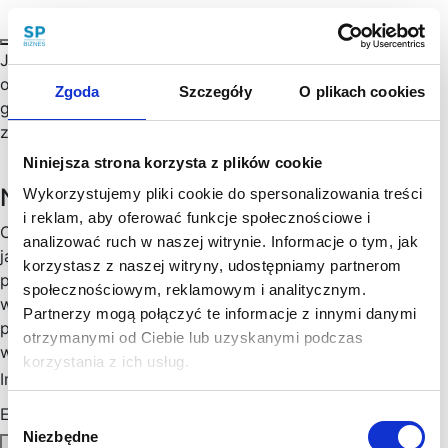
Jak założyć Spółkę z o.o.? Kiedy spółka z ograniczoną
odpowiedzialnością może rozpocząć działalność
Zgoda
Szczegóły
O plikach cookies
gospodarczą? Kto reprezentuje spółkę z o.o. i odpowiada
za zobowiązania spółki?…
Niniejsza strona korzysta z plików cookie
Newsletter
Wykorzystujemy pliki cookie do spersonalizowania treści
i reklam, aby oferować funkcje społecznościowe i
Chętny, chętna na więcej praktycznych porad prawnych
analizować ruch w naszej witrynie. Informacje o tym, jak
jak wesprzeć rozwój Twojego biznesu, zoptymalizować
korzystasz z naszej witryny, udostępniamy partnerom
podatki, zminimalizować formalności? Cenimy Twój czas:
społecznościowym, reklamowym i analitycznym.
wysyłamy konkrety, rzetelne informacje sprawdzone w
Partnerzy mogą połączyć te informacje z innymi danymi
praktyce i ważne aktualizacje w prawie, które mogą mieć
otrzymanymi od Ciebie lub uzyskanymi podczas
wpływ na Twoj biznes. Skorzystaj!
korzystania z ich usług.
Imię
*
Email
*
Wybór
Niezbędne
zgody