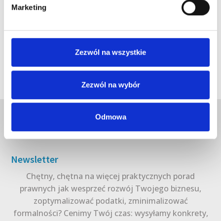
Marketing
Zezwól na wszystkie
Zezwól na wybór
Odmowa
Newsletter
Chętny, chętna na więcej praktycznych porad
prawnych jak wesprzeć rozwój Twojego biznesu,
zoptymalizować podatki, zminimalizować
formalności? Cenimy Twój czas: wysyłamy konkrety,