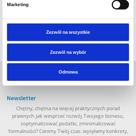
Marketing
Zezwól na wszystkie
Zezwól na wybór
Odmowa
Newsletter
Chętny, chętna na więcej praktycznych porad
prawnych jak wesprzeć rozwój Twojego biznesu,
zoptymalizować podatki, zminimalizować
formalności? Cenimy Twój czas: wysyłamy konkrety,