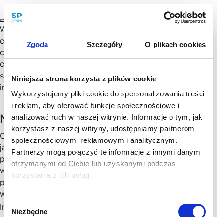
When negotiating with investors (or in case of any other
commercial negotiation), you will have to disclose a lot of
Zgoda
Szczegóły
O plikach cookies
critical information and sensitive data that relates to the
company, its capital structure, corporate governance,
shareholders’ rights and obligations, commercial
Niniejsza strona korzysta z plików cookie
information and company secrets.…
Wykorzystujemy pliki cookie do spersonalizowania treści
i reklam, aby oferować funkcje społecznościowe i
Newsletter
analizować ruch w naszej witrynie. Informacje o tym, jak
korzystasz z naszej witryny, udostępniamy partnerom
Chętny, chętna na więcej praktycznych porad prawnych
społecznościowym, reklamowym i analitycznym.
jak wesprzeć rozwój Twojego biznesu, zoptymalizować
Partnerzy mogą połączyć te informacje z innymi danymi
podatki, zminimalizować formalności? Cenimy Twój czas:
otrzymanymi od Ciebie lub uzyskanymi podczas
wysyłamy konkrety, rzetelne informacje sprawdzone w
korzystania z ich usług.
praktyce i ważne aktualizacje w prawie, które mogą mieć
wpływ na Twoj biznes. Skorzystaj!
Wybór
Imię
*
Niezbędne
zgody