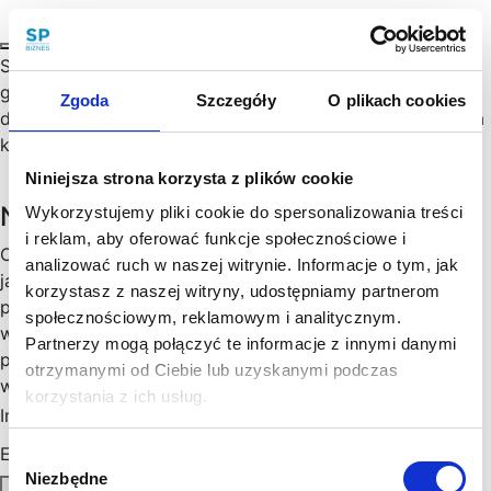
Spółka akcyjna to jedna z form prowadzenia działalności
gospodarczej, przeznaczona przede wszystkim dla
Zgoda
Szczegóły
O plikach cookies
dużych przedsiębiorstw z wysokim zapotrzebowaniem na
kapitał inwestycyjny.…
Niniejsza strona korzysta z plików cookie
Newsletter
Wykorzystujemy pliki cookie do spersonalizowania treści
i reklam, aby oferować funkcje społecznościowe i
Chętny, chętna na więcej praktycznych porad prawnych
analizować ruch w naszej witrynie. Informacje o tym, jak
jak wesprzeć rozwój Twojego biznesu, zoptymalizować
korzystasz z naszej witryny, udostępniamy partnerom
podatki, zminimalizować formalności? Cenimy Twój czas:
społecznościowym, reklamowym i analitycznym.
wysyłamy konkrety, rzetelne informacje sprawdzone w
Partnerzy mogą połączyć te informacje z innymi danymi
praktyce i ważne aktualizacje w prawie, które mogą mieć
otrzymanymi od Ciebie lub uzyskanymi podczas
wpływ na Twoj biznes. Skorzystaj!
korzystania z ich usług.
Imię
*
Email
*
Wybór
Niezbędne
zgody