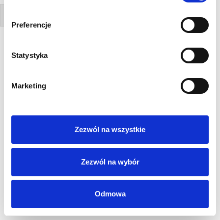
Zapisz się
Preferencje
Polityka Prywatności
Statystyka
Regulamin
AML
Marketing
Sygnaliści
RODO
Login
Kontakt
Zezwól na wszystkie
Zezwól na wybór
Odmowa