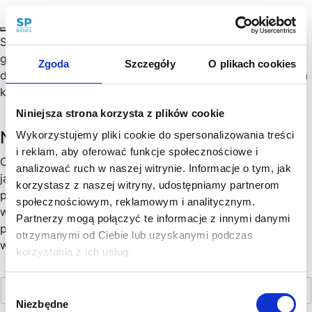
Spółka akcyjna to jedna z form prowadzenia działalności
gospodarczej, przeznaczona przede wszystkim dla
Zgoda
Szczegóły
O plikach cookies
dużych przedsiębiorstw z wysokim zapotrzebowaniem na
kapitał inwestycyjny.…
Niniejsza strona korzysta z plików cookie
Newsletter
Wykorzystujemy pliki cookie do spersonalizowania treści
i reklam, aby oferować funkcje społecznościowe i
Chętny, chętna na więcej praktycznych porad prawnych
analizować ruch w naszej witrynie. Informacje o tym, jak
jak wesprzeć rozwój Twojego biznesu, zoptymalizować
korzystasz z naszej witryny, udostępniamy partnerom
podatki, zminimalizować formalności? Cenimy Twój czas:
społecznościowym, reklamowym i analitycznym.
wysyłamy konkrety, rzetelne informacje sprawdzone w
Partnerzy mogą połączyć te informacje z innymi danymi
praktyce i ważne aktualizacje w prawie, które mogą mieć
otrzymanymi od Ciebie lub uzyskanymi podczas
wpływ na Twoj biznes. Skorzystaj!
korzystania z ich usług.
Wybór
Niezbędne
zgody