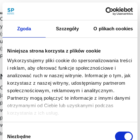
Obecnie trwa druga fala skarg fundacji NOYB (none of
your business) pod przewodnictwem Maxa Schremsa
Zgoda
Szczegóły
O plikach cookies
(szerzej znanego z głośnych wyroków TSUE
unieważniających odpowiednio program Safe Harbour
(Schrems I) oraz Standardowe Klauzule Umowne i Tarczę
Niniejsza strona korzysta z plików cookie
Prywatności UE-USA (Schrems II).…
Wykorzystujemy pliki cookie do spersonalizowania treści
i reklam, aby oferować funkcje społecznościowe i
Newsletter
analizować ruch w naszej witrynie. Informacje o tym, jak
korzystasz z naszej witryny, udostępniamy partnerom
Chętny, chętna na więcej praktycznych porad prawnych
społecznościowym, reklamowym i analitycznym.
jak wesprzeć rozwój Twojego biznesu, zoptymalizować
Partnerzy mogą połączyć te informacje z innymi danymi
podatki, zminimalizować formalności? Cenimy Twój czas:
otrzymanymi od Ciebie lub uzyskanymi podczas
wysyłamy konkrety, rzetelne informacje sprawdzone w
korzystania z ich usług.
praktyce i ważne aktualizacje w prawie, które mogą mieć
wpływ na Twoj biznes. Skorzystaj!
Wybór
Imię
*
Niezbędne
zgody