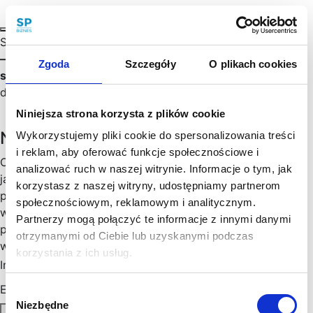
Sejm przyjął jakiś czas temu projekt ustawy (
edit
— przepisy weszły w życie i obowiązują od dnia 1
Zgoda
Szczegóły
O plikach cookies
stycznia 2021 roku
) zmieniającej zasady opodatkowania
dochodów spółki komandytowej.…
Niniejsza strona korzysta z plików cookie
Newsletter
Wykorzystujemy pliki cookie do spersonalizowania treści
i reklam, aby oferować funkcje społecznościowe i
Chętny, chętna na więcej praktycznych porad prawnych
analizować ruch w naszej witrynie. Informacje o tym, jak
jak wesprzeć rozwój Twojego biznesu, zoptymalizować
korzystasz z naszej witryny, udostępniamy partnerom
podatki, zminimalizować formalności? Cenimy Twój czas:
społecznościowym, reklamowym i analitycznym.
wysyłamy konkrety, rzetelne informacje sprawdzone w
Partnerzy mogą połączyć te informacje z innymi danymi
praktyce i ważne aktualizacje w prawie, które mogą mieć
otrzymanymi od Ciebie lub uzyskanymi podczas
wpływ na Twoj biznes. Skorzystaj!
korzystania z ich usług.
Imię
*
Email
*
Wybór
Niezbędne
zgody