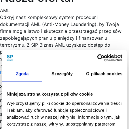
AML
Odkryj nasz kompleksowy system procedur i
dokumentacji AML (Anti-Money Laundering), by Twoja
firma mogła łatwo i skutecznie przestrzegać przepisów
zapobiegających praniu pieniędzy i finansowaniu
terroryzmu. Z SiP Biznes AML uzyskasz dostęp do
procedur, narzędzi oraz formularzy, które umożliwią Ci
szybką weryfikację klientów i zgodne z prawem
zabezpieczenie Twojej działalności.
Dowiedz się więcej
Zgoda
Szczegóły
O plikach cookies
System Obsługi Sygnalistów
Zapraszamy do skorzystania z naszego innowacyjnego
Niniejsza strona korzysta z plików cookie
rozwiązania zaprojektowanego tak, by ułatwić Twojej
Wykorzystujemy pliki cookie do spersonalizowania treści
firmie spełnienie obowiązków, związanych z obsługą
i reklam, aby oferować funkcje społecznościowe i
sygnalistów. Nasza Kancelaria opracowała system, który
analizować ruch w naszej witrynie. Informacje o tym, jak
maksymalizuje prostotę procesów, jednocześnie
korzystasz z naszej witryny, udostępniamy partnerom
odciążając Cię od związanych z tym obowiązków