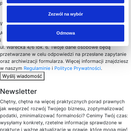
Phone
Zezwól na wybór
Wiadomość
Administratorem Twoich danych osobowych jest Sawaryn
Odmowa
i Partnerzy sp. k. z siedzibą w Warszawie (00-040), przy
ul. Warecka 4/6 lok. 6. Twoje dane osobowe będą
przetwarzane w celu odpowiedzi na przesłane zapytanie
oraz archiwizacji formularza. Więcej informacji znajdziesz
w naszym
Regulaminie
i
Polityce Prywatności
.
Wyślij wiadomość
Newsletter
Chętny, chętna na więcej praktycznych porad prawnych
jak wesprzeć rozwój Twojego biznesu, zoptymalizować
podatki, zminimalizować formalności? Cenimy Twój czas:
wysyłamy konkrety, rzetelne informacje sprawdzone w
praktyce i ważne aktualizacje w prawie, które mogą mieć