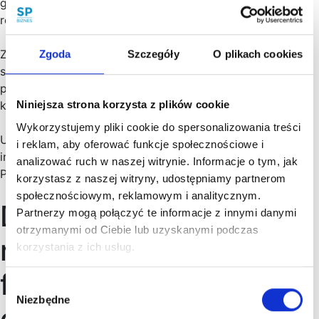
gwarantując im możliwość zgłoszeń nieprawidłowości,
również anonimowo.
Zapewniamy obsługę zgłoszeń – zespół do obsługi
Zgoda
Szczegóły
O plikach cookies
sygnalistów naszej Kancelarii przeprowadzi potrzebne
postępowanie, doradzi dalsze kroki czy rozwiązania,
kompleksowo zajmując się sprawą.
Niniejsza strona korzysta z plików cookie
Wykorzystujemy pliki cookie do spersonalizowania treści
Udostępnimy firmie materiały video, zawierające proste
i reklam, aby oferować funkcje społecznościowe i
instrukcje i wyjaśnienie dla Pracodawcy, jak i
analizować ruch w naszej witrynie. Informacje o tym, jak
Pracowników.
korzystasz z naszej witryny, udostępniamy partnerom
społecznościowym, reklamowym i analitycznym.
Dzięki naszemu
Partnerzy mogą połączyć te informacje z innymi danymi
otrzymanymi od Ciebie lub uzyskanymi podczas
rozwiązaniu Twoja
korzystania z ich usług.
firma łatwo spełni
Wybór
Niezbędne
zgody
obowiązki wynikające