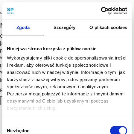
Newsletter
Zgoda
Szczegóły
O plikach cookies
Chętny, chętna na więcej praktycznych porad prawnych
jak wesprzeć rozwój Twojego biznesu, zoptymalizować
Niniejsza strona korzysta z plików cookie
podatki, zminimalizować formalności? Cenimy Twój czas:
wysyłamy konkrety, rzetelne informacje sprawdzone w
Wykorzystujemy pliki cookie do spersonalizowania treści
praktyce i ważne aktualizacje w prawie, które mogą mieć
i reklam, aby oferować funkcje społecznościowe i
wpływ na Twoj biznes. Skorzystaj!
analizować ruch w naszej witrynie. Informacje o tym, jak
Imię
korzystasz z naszej witryny, udostępniamy partnerom
*
społecznościowym, reklamowym i analitycznym.
Email
*
Partnerzy mogą połączyć te informacje z innymi danymi
Zapisz się
otrzymanymi od Ciebie lub uzyskanymi podczas
korzystania z ich usług.
Polityka Prywatności
Regulamin
Wybór
AML
Niezbędne
zgody