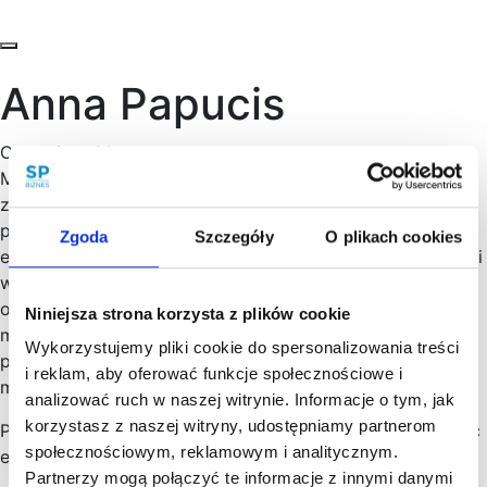
Anna Papucis
Operations Manager
Making Things Happen – jestem energetyczną,
zorganizowaną osobą, która od wielu lat pracuje jako
project manager, koodrynator produkcji i organizator
Zgoda
Szczegóły
O plikach cookies
eventów. Posiadam zarówno praktyczne umiejętności jak i
wiedzę teoretyczną w dziedzinach produkcji, działań
operacyjnych, product developmentu, PR, eventów oraz
Niniejsza strona korzysta z plików cookie
marketingu. W kancelarii jestem łącznikiem między
Wykorzystujemy pliki cookie do spersonalizowania treści
projektami prawniczymi, administracyjnymi i
i reklam, aby oferować funkcje społecznościowe i
marketingowymi.
analizować ruch w naszej witrynie. Informacje o tym, jak
korzystasz z naszej witryny, udostępniamy partnerom
Poza pracą spędzam czas na szlakach górskich, poznając
społecznościowym, reklamowym i analitycznym.
europejskie winnice i namiętnie grając w planszówki.
Partnerzy mogą połączyć te informacje z innymi danymi