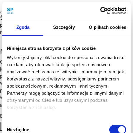
Świat przyśpiesza – mija już kilka lat, od kiedy
popularność zdobył bitcoin, firmy emitują własne tokeny,
Zgoda
Szczegóły
O plikach cookies
reklamy namawiają na inwestycje w kryptowaluty.…
Niniejsza strona korzysta z plików cookie
Newsletter
Wykorzystujemy pliki cookie do spersonalizowania treści
Chętny, chętna na więcej praktycznych porad prawnych
i reklam, aby oferować funkcje społecznościowe i
jak wesprzeć rozwój Twojego biznesu, zoptymalizować
analizować ruch w naszej witrynie. Informacje o tym, jak
podatki, zminimalizować formalności? Cenimy Twój czas:
korzystasz z naszej witryny, udostępniamy partnerom
wysyłamy konkrety, rzetelne informacje sprawdzone w
społecznościowym, reklamowym i analitycznym.
praktyce i ważne aktualizacje w prawie, które mogą mieć
Partnerzy mogą połączyć te informacje z innymi danymi
wpływ na Twoj biznes. Skorzystaj!
otrzymanymi od Ciebie lub uzyskanymi podczas
Imię
*
korzystania z ich usług.
Email
*
Wybór
Zapisz się
Niezbędne
zgody