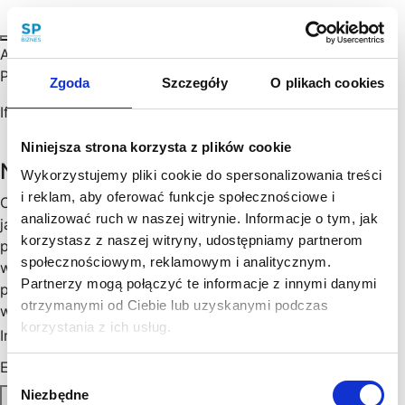
Are you a foreigner planning to set up your business in
Poland?
Zgoda
Szczegóły
O plikach cookies
If so, today’s post will be especially helpful to you.…
Niniejsza strona korzysta z plików cookie
Newsletter
Wykorzystujemy pliki cookie do spersonalizowania treści
i reklam, aby oferować funkcje społecznościowe i
Chętny, chętna na więcej praktycznych porad prawnych
analizować ruch w naszej witrynie. Informacje o tym, jak
jak wesprzeć rozwój Twojego biznesu, zoptymalizować
korzystasz z naszej witryny, udostępniamy partnerom
podatki, zminimalizować formalności? Cenimy Twój czas:
społecznościowym, reklamowym i analitycznym.
wysyłamy konkrety, rzetelne informacje sprawdzone w
Partnerzy mogą połączyć te informacje z innymi danymi
praktyce i ważne aktualizacje w prawie, które mogą mieć
otrzymanymi od Ciebie lub uzyskanymi podczas
wpływ na Twoj biznes. Skorzystaj!
korzystania z ich usług.
Imię
*
Email
*
Wybór
Niezbędne
Zapisz się
zgody