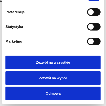
Polityka Prywatności
Regulamin
Preferencje
AML
Sygnaliści
Statystyka
RODO
Login
Marketing
Kontakt
Zezwól na wszystkie
Zezwól na wybór
Odmowa