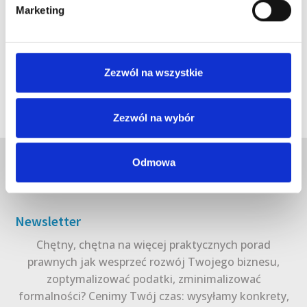
Marketing
Zezwól na wszystkie
Zezwól na wybór
Odmowa
Newsletter
Chętny, chętna na więcej praktycznych porad
prawnych jak wesprzeć rozwój Twojego biznesu,
zoptymalizować podatki, zminimalizować
formalności? Cenimy Twój czas: wysyłamy konkrety,