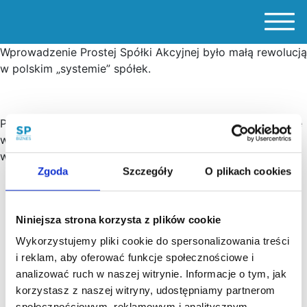
Wprowadzenie Prostej Spółki Akcyjnej było małą rewolucją
w polskim „systemie” spółek.
Prosta spółka akcyjna to pomysł, który ma pomóc przede
wszystkim młodym przedsiębiorcom, startupom i
wszelkim nowatorskim działaniom.…
Zgoda
Szczegóły
O plikach cookies
Niniejsza strona korzysta z plików cookie
Wykorzystujemy pliki cookie do spersonalizowania treści
i reklam, aby oferować funkcje społecznościowe i
analizować ruch w naszej witrynie. Informacje o tym, jak
korzystasz z naszej witryny, udostępniamy partnerom
społecznościowym, reklamowym i analitycznym.