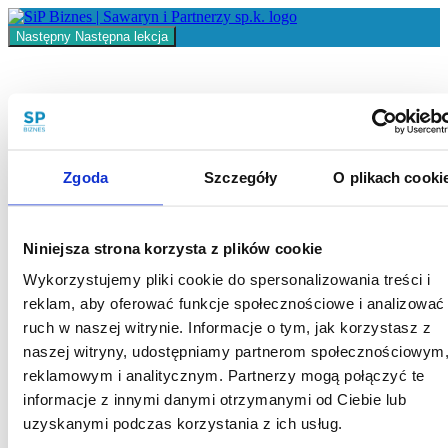
Return
to
Następny
Następna lekcja
kurs:
Odcinek
1
Jak
Odcinek 1 Jak przeprowadzić
przeprowadzić
ocenę
ocenę ryzyka?
ryzyka?
Zgoda
Szczegóły
O plikach cooki
Szkolenie
Video
Materiały
Niniejsza strona korzysta z plików cookie
Wykorzystujemy pliki cookie do spersonalizowania treści i
Video
reklam, aby oferować funkcje społecznościowe i analizować
ruch w naszej witrynie. Informacje o tym, jak korzystasz z
Otwórz video na pełen ekran.
naszej witryny, udostępniamy partnerom społecznościowym
reklamowym i analitycznym. Partnerzy mogą połączyć te
informacje z innymi danymi otrzymanymi od Ciebie lub
uzyskanymi podczas korzystania z ich usług.
Nie masz uprawnień do wyświetlania tej strony, proszę