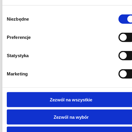
zaloguj się lub
wykup subskrypcję
Wybór
Niezbędne
zgody
Preferencje
Nazwa użytkownika lub e-mail
Hasło
Statystyka
Zapamiętaj mnie
Marketing
Zapomniałeś hasła
Zezwól na wszystkie
Zezwól na wybór