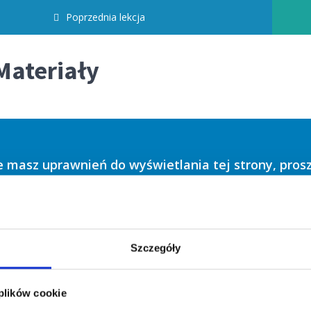
odki Bezpieczeństwa Finansowego i przeprowadz
Poprzednia lekcja
ateriały
e masz uprawnień do wyświetlania tej strony, proszę
użytkownika lub e-mail
Szczegóły
 plików cookie