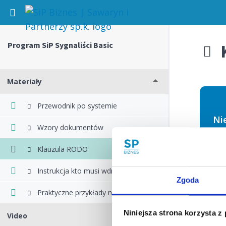
Return to kurs: Program SiP Sygnaliści Basic
Program SiP Sygnaliści Basic
Materiały
Przewodnik po systemie
Ni
Wzory dokumentów
Klauzula RODO
Instrukcja kto musi wdrożyć ustawę
Nazwa 
Zgoda
Praktyczne przykłady naruszeń
Niniejsza strona korzysta z
Hasło
Video