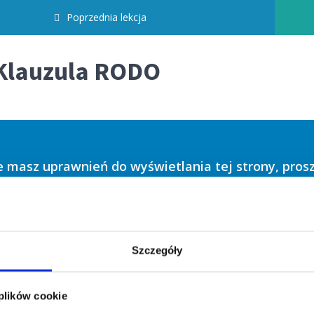
Poprzednia lekcja
Klauzula RODO
e masz uprawnień do wyświetlania tej strony, proszę
użytkownika lub e-mail
Szczegóły
 plików cookie