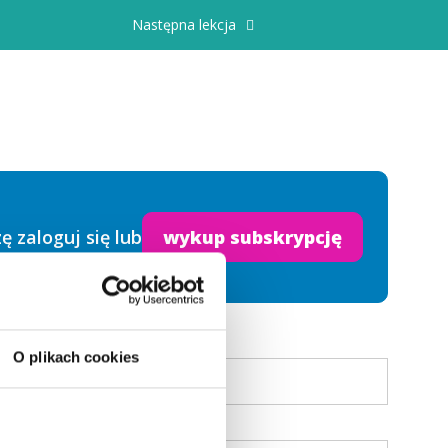
Następna lekcja
 zaloguj się lub
wykup subskrypcję
O plikach cookies