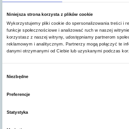
planowaniem procesów i koncepcji transakcji
inwestycyjnych, przekształceniowych czy
Niniejsza strona korzysta z plików cookie
założycielskich dla nowych spółek. Świadczę
Wykorzystujemy pliki cookie do spersonalizowania treści i 
bieżącą obsługę korporacyjną spółkom prawa
funkcje społecznościowe i analizować ruch w naszej witrynie
handlowego, w tym spółkom należącym do
korzystasz z naszej witryny, udostępniamy partnerom społ
zagranicznych grup kapitałowych. W ostatnich
reklamowym i analitycznym. Partnerzy mogą połączyć te inf
latach poszerzyłem swoje umiejętności
danymi otrzymanymi od Ciebie lub uzyskanymi podczas korzy
szkoleniowe zostając między innymi autorem
webinarów Polskiej Agencji Rozwoju
Przedsiębiorczości. Od 2015 r. prowadzę
Wybór
własną kancelarię prawniczą, działającą pod
Niezbędne
zgody
firmą Sawaryn i Partnerzy sp.k. Kancelarię
tworzy obecnie zespół kilkunastu prawników,
Preferencje
specjalizujących się w obsłudze prawnej
przedsiębiorców - ze szczególnym
uwzględnieniem branży informatycznej i
Statystyka
nowych technologii, prawa własności
intelektualnej oraz ochrony danych osobowych