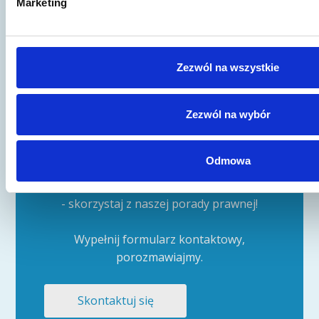
Marketing
czy tematyki start-up.
Pokaż inne publikacje
Zezwól na wszystkie
Zezwól na wybór
Artykuł to za mało?
Odmowa
Jeśli wciąż nie znalazłeś odpowiedzi na
swoje pytania lub potrzebujesz konsultacji
- skorzystaj z naszej porady prawnej!
Wypełnij formularz kontaktowy,
porozmawiajmy.
Skontaktuj się