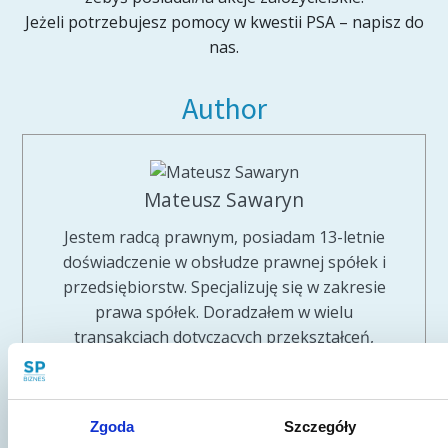
Jeżeli potrzebujesz pomocy w kwestii PSA – napisz do
nas.
Author
Mateusz Sawaryn
Jestem radcą prawnym, posiadam 13-letnie
doświadczenie w obsłudze prawnej spółek i
przedsiębiorstw. Specjalizuję się w zakresie
prawa spółek. Doradzałem w wielu
transakcjach dotyczących przekształceń,
połączeń spółek oraz wejść inwestycyjnych w
spółki, związanych z pozyskaniem
finansowania funduszy private equity oraz
Zgoda
Szczegóły
funduszy venture capital. Zajmuję się głównie