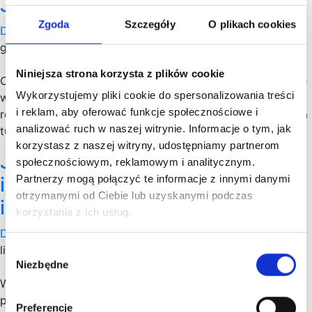
Jak założyć biuro podróży?
Zgoda
Szczegóły
O plikach cookies
Dla przedsiębiorcy
grudzień 2023
Niniejsza strona korzysta z plików cookie
Czy zastanawiałeś/aś się kiedyś nad założeniem w Polsce
Wykorzystujemy pliki cookie do spersonalizowania treści
własnego biura podróży? A może myślałeś/aś o tym, by
i reklam, aby oferować funkcje społecznościowe i
rozpocząć działalność, która byłaby związana z sektorem
analizować ruch w naszej witrynie. Informacje o tym, jak
turystyki?…
korzystasz z naszej witryny, udostępniamy partnerom
Jak dobrze wycenić swój startup
społecznościowym, reklamowym i analitycznym.
i pozyskać odpowiednich
Partnerzy mogą połączyć te informacje z innymi danymi
otrzymanymi od Ciebie lub uzyskanymi podczas
inwestorów?
korzystania z ich usług.
Dla przedsiębiorcy
listopad 2023
Wybór
Niezbędne
zgody
W dzisiejszym wpisie udostępniam wywiad, który
przeprowadziłem z dr Tomaszem Golińskim – Partnerem
Preferencje