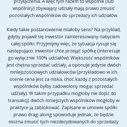
przyłączenia. A więc tym razem to wspólnik (lub
wspólnicy) zbywający udziały mają prawo zmusić
pozostałych wspólników do sprzedaży ich udziałów.
Kiedy takie postanowienie miałoby sens? Na przykład,
gdyby pojawił się inwestor zainteresowany nabyciem
całej spółki. Przyjmijmy więc, że sytuacja rysuje się
następująco: inwestor chce przejąć spółkę (interesuje
go wyłącznie 100% udziałów). Większość wspólników
jest chętna sprzedać udziały, a oponuje jedynie dwóch
mniejszościowych udziałowców (przykładowo w ich
ocenie cena jest za niska, choć każdy z pozostałych
wspólników byłby zadowolony mogąc sprzedać
udziały). W takim przypadku mogłoby nie dojść do
transakcji; dwóch mniejszych wspólników mogłoby w
praktyce ją zablokować. Zapisane w umowie spółki
prawo drag-along spowoduje jednak, że będzie
można zmusić tych niezdecydowanych do sprzedaży