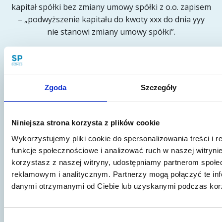
kapitał spółki bez zmiany umowy spółki z o.o. zapisem
– „podwyższenie kapitału do kwoty xxx do dnia yyy
nie stanowi zmiany umowy spółki”.
W umowie spółki z o.o. można udzielić takiego
uprawnienia właśnie zarządowi. Trzeba to jednak
odpowiednia opisać.
Zgoda
Szczegóły
Takie rozwiązanie może być pomocne np. na etapie
wstępnego finansowania spółki. Przykładowo, można
Niniejsza strona korzysta z plików cookie
na podstawie odrębnie zawartej umowy inwestycyjnej
Wykorzystujemy pliki cookie do spersonalizowania treści i 
ustalić transze w jakich założyciele będą wnosili
funkcje społecznościowe i analizować ruch w naszej witrynie
środki do spółki. Pieniądze nie leżą wtedy
korzystasz z naszej witryny, udostępniamy partnerom społ
nieoprocentowane na rachunku spółki, mogą dalej
reklamowym i analitycznym. Partnerzy mogą połączyć te inf
pracować w portfelu wspólników. W określonych z
danymi otrzymanymi od Ciebie lub uzyskanymi podczas korzy
góry umową inwestycyjną terminach, zarząd
podejmuje uchwały o podwyższeniu kapitału, a
wspólnicy wnoszą kolejne środki na pokrycie
Wybór