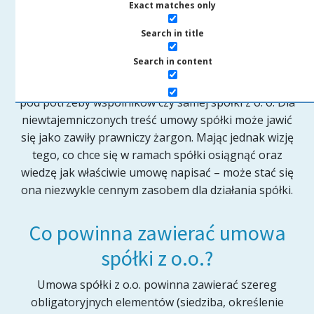
Exact matches only
Spis treści
Search in title
Search in content
Umowa spółki z o.o. to niezwykle plastyczna materia.
Można z niej przygotować formę idealnie skrojoną
pod potrzeby wspólników czy samej spółki z o. o. Dla
niewtajemniczonych treść umowy spółki może jawić
się jako zawiły prawniczy żargon. Mając jednak wizję
tego, co chce się w ramach spółki osiągnąć oraz
wiedzę jak właściwie umowę napisać – może stać się
ona niezwykle cennym zasobem dla działania spółki.
Co powinna zawierać umowa
spółki z o.o.?
Umowa spółki z o.o. powinna zawierać szereg
obligatoryjnych elementów (siedziba, określenie