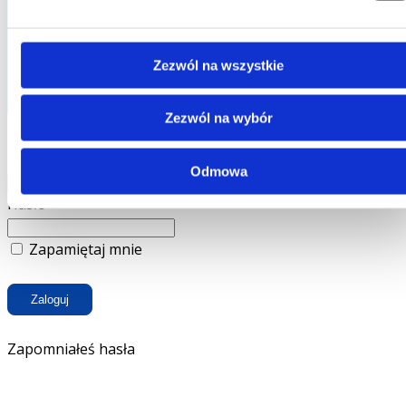
Nie masz uprawnień do wyświetlania tej strony
proszę zaloguj się lub
wykup subskrypcję
Zezwól na wszystkie
Zezwól na wybór
Nazwa użytkownika lub e-mail
Odmowa
Hasło
Zapamiętaj mnie
Zapomniałeś hasła