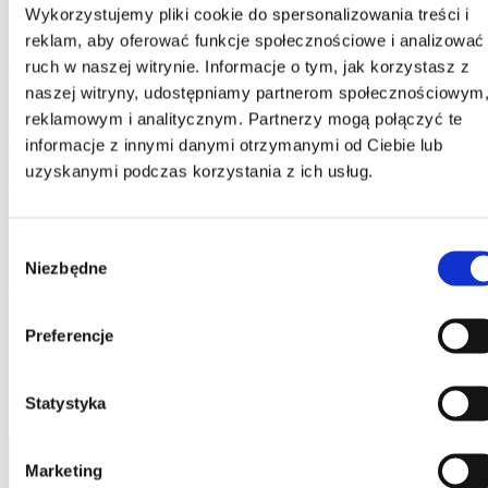
Wykorzystujemy pliki cookie do spersonalizowania treści i
Finansowego i przeprowadzić procedurę sprawdzenia
reklam, aby oferować funkcje społecznościowe i analizować
klienta (KYC – Know Your Customer)
ruch w naszej witrynie. Informacje o tym, jak korzystasz z
Odcinek 4 - Środki Bezpieczeństwa Finansowego i sposób
naszej witryny, udostępniamy partnerom społecznościowym
ich przeprowadzenia
reklamowym i analitycznym. Partnerzy mogą połączyć te
Odcinek 5 - Czym są transakcje podejrzane i jakie się
informacje z innymi danymi otrzymanymi od Ciebie lub
wiążą z nimi obowiązki?
uzyskanymi podczas korzystania z ich usług.
Odcinek 6 - Czym są transakcje ponadprogowe oraz
zgłaszanie transakcji do GIIF.
Materiały
Wybór
Mini Przewodnik po AML
Niezbędne
zgody
Checklista Wszystkie Dokumenty
Preferencje
Odcinek 0 – Co to jest AML?
Statystyka
Marketing