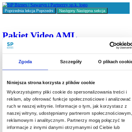
Return
to
Poprzednia lekcja
Poprzedni
Następny
Następna sekcja
kurs:
Pakiet
Video
AML
Pakiet Video AML
Video
Odcinek 0 - Co to jest AML?
Odcinek 1 - Jak przeprowadzić ocenę ryzyka dla potencjalnego
Zgoda
Szczegóły
O plikach cooki
klienta w firmie?
Odcinek 2 - Jakie są kryteria oceny ryzyka klienta i jak je
zastosować?
Odcinek 3 - Jak zastosować Środki Bezpieczeństwa Finansowego i
Niniejsza strona korzysta z plików cookie
przeprowadzić procedurę sprawdzenia klienta (KYC – Know Your
Wykorzystujemy pliki cookie do spersonalizowania treści i
Customer)
Odcinek 4 - Środki Bezpieczeństwa Finansowego i sposób ich
reklam, aby oferować funkcje społecznościowe i analizować
przeprowadzenia
ruch w naszej witrynie. Informacje o tym, jak korzystasz z
Odcinek 5 - Czym są transakcje podejrzane i jakie się wiążą z nimi
naszej witryny, udostępniamy partnerom społecznościowym
obowiązki?
Odcinek 6 - Czym są transakcje ponadprogowe oraz zgłaszanie
reklamowym i analitycznym. Partnerzy mogą połączyć te
transakcji do GIIF.
informacje z innymi danymi otrzymanymi od Ciebie lub
Materiały