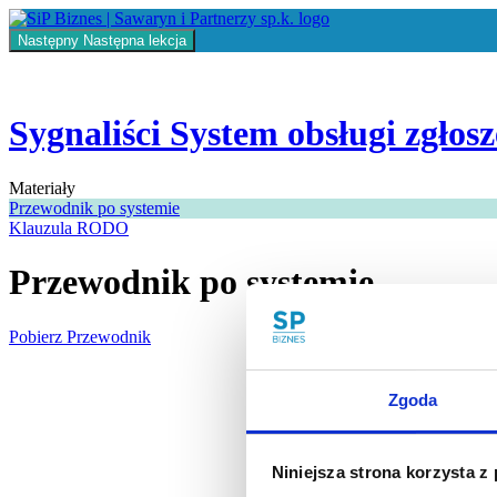
Return
to
Następny
Następna lekcja
kurs:
Sygnaliści
System
obsługi
Sygnaliści System obsługi zgło
zgłoszeń
MINI
Materiały
Przewodnik po systemie
Klauzula RODO
Przewodnik po systemie
Pobierz Przewodnik
Zgoda
Niniejsza strona korzysta z